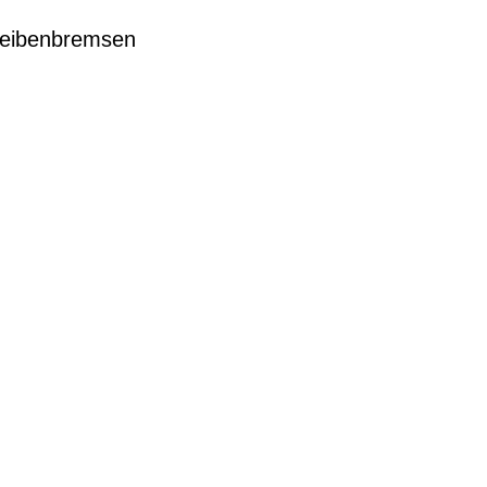
eibenbremsen
G
EN DIENSTRAD
n und Ihren
raktive Leasing-