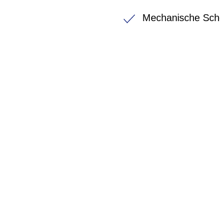
Mechanische Sch
BIKE-LEASIN
EINFACH UND PREISGÜNSTIG ZUM NEU
Wir beraten Sie gerne welches Bike zu Ihre
Anforderungen passt - und können Ihnen att
Konditionen vermitteln.